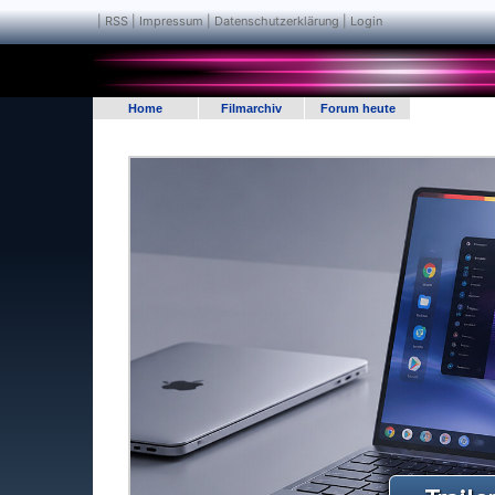
|
RSS
|
Impressum | Datenschutzerklärung
|
Login
Home
Filmarchiv
Forum heute