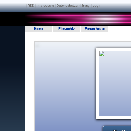
|
RSS
|
Impressum | Datenschutzerklärung
|
Login
Home
Filmarchiv
Forum heute