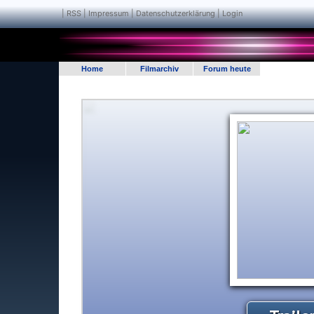
|
RSS
|
Impressum | Datenschutzerklärung
|
Login
Home
Filmarchiv
Forum heute