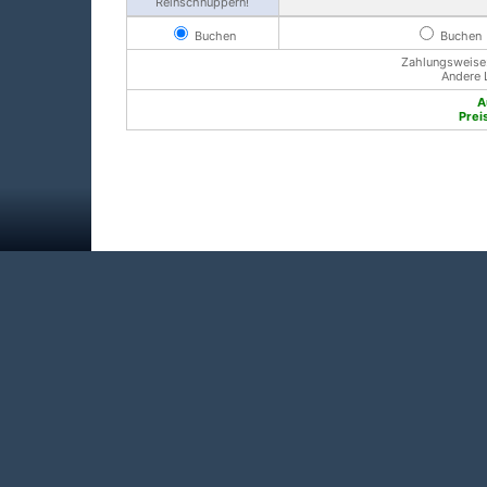
Reinschnuppern!
Buchen
Buchen
Zahlungsweise: 
Andere 
A
Prei