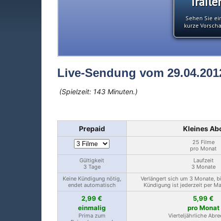
Traile
Sehen Sie ei
kurze Vorsch
Live-Sendung vom 29.04.201
(Spielzeit: 143 Minuten.)
Prepaid
Kleines Ab
25 Filme
pro Monat
Gültigkeit
Laufzeit
3 Tage
3 Monate
Keine Kündigung nötig,
Verlängert sich um 3 Monate, b
endet automatisch
Kündigung ist jederzeit per M
2,99 €
5,99 €
einmalig
pro Monat
Prima zum
Vierteljährliche Abr