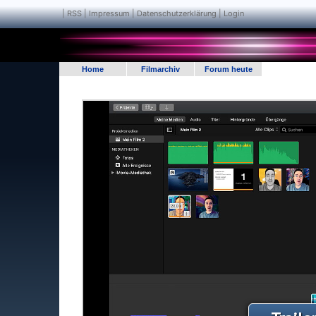
|
RSS
|
Impressum | Datenschutzerklärung
|
Login
Home
Filmarchiv
Forum heute