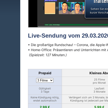
Traile
Sehen Sie ei
kurze Vorsch
Live-Sendung vom 29.03.202
• Die großartige Rundschau! – Corona, die Apple-W
• Home-Office: Präsentieren und Unterrichten mit
(Spielzeit: 127 Minuten.)
Prepaid
Kleines Ab
25 Filme
pro Monat
Gültigkeit
Laufzeit
3 Tage
3 Monate
Keine Kündigung nötig,
Verlängert sich um 3 Monate, b
endet automatisch
Kündigung ist jederzeit per M
2,99 €
5,99 €