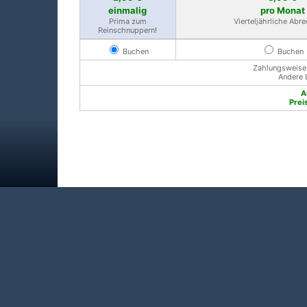
einmalig
pro Monat
Prima zum
Vierteljährliche Abr
Reinschnuppern!
Buchen
Buchen
Zahlungsweise: 
Andere 
A
Prei