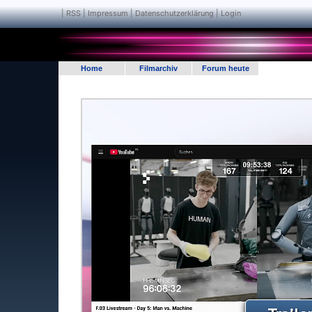
|
RSS
|
Impressum | Datenschutzerklärung
|
Login
Home
Filmarchiv
Forum heute