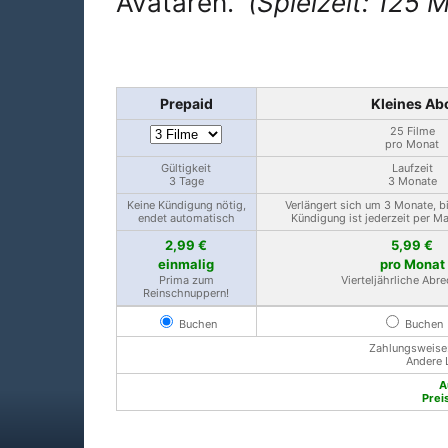
Avataren.
(Spielzeit: 125 M
Prepaid
Kleines Ab
25 Filme
pro Monat
Gültigkeit
Laufzeit
3 Tage
3 Monate
Keine Kündigung nötig,
Verlängert sich um 3 Monate, b
endet automatisch
Kündigung ist jederzeit per M
2,99 €
5,99 €
einmalig
pro Monat
Prima zum
Vierteljährliche Abr
Reinschnuppern!
Buchen
Buchen
Zahlungsweise: 
Andere 
A
Prei