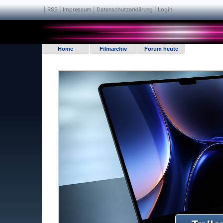
|
RSS
|
Impressum | Datenschutzerklärung
|
Login
Home
Filmarchiv
Forum heute