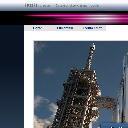
|
RSS
|
Impressum | Datenschutzerklärung
|
Login
Home
Filmarchiv
Forum heute