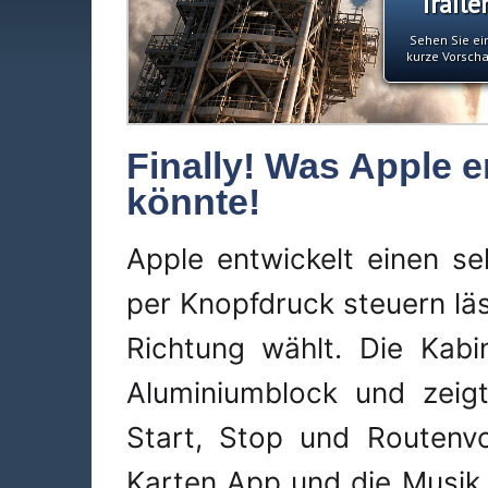
Traile
Sehen Sie ei
kurze Vorsch
Finally! Was Apple 
könnte!
Apple entwickelt einen se
per Knopfdruck steuern lä
Richtung wählt. Die Kab
Aluminiumblock und zeigt
Start, Stop und Routenvo
Karten App und die Musik li