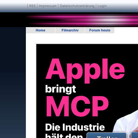
|
RSS
|
Impressum | Datenschutzerklärung
|
Login
Home
Filmarchiv
Forum heute