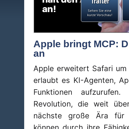
Trailer
Sehen Sie eine
kurze Vorschau!
Apple bringt MCP: Di
an
Apple erweitert Safari u
erlaubt es KI-Agenten, A
Funktionen aufzurufen.
Revolution, die weit übe
nächste große Ära für S
können durch ihre Fähigk